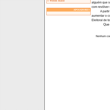
Wilson Inacio
alguém que se
com revólver
APOIADORES
A parti
aumentar o co
Eleitoral de 
Que 