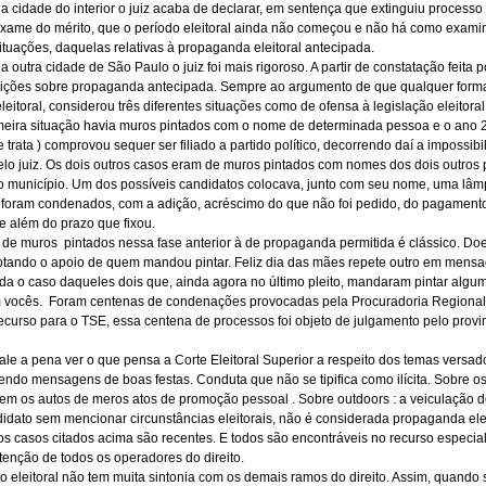
a cidade do interior o juiz acaba de declarar, em sentença que extinguiu processo
exame do mérito, que o período eleitoral ainda não começou e não há como examina
situações, daquelas relativas à propaganda eleitoral antecipada.
 outra cidade de São Paulo o juiz foi mais rigoroso. A partir de constatação feita 
nições sobre propaganda antecipada. Sempre ao argumento de que qualquer forma 
eitoral, considerou três diferentes situações como de ofensa à legislação eleitoral
meira situação havia muros pintados com o nome de determinada pessoa e o ano 2.
 trata ) comprovou sequer ser filiado a partido político, decorrendo daí a impossib
o juiz. Os dois outros casos eram de muros pintados com nomes dos dois outros p
o município. Um dos possíveis candidatos colocava, junto com seu nome, uma lâm
foram condenados, com a adição, acréscimo do que não foi pedido, do pagament
 além do prazo que fixou.
 de muros
pintados nessa fase anterior à de propaganda permitida é clássico. Do
tando o apoio de quem mandou pintar. Feliz dia das mães repete outro em mensag
da o caso daqueles dois que, ainda agora no último pleito, mandaram pintar alg
 vocês.
Foram centenas de condenações provocadas pela Procuradoria Regional E
curso para o TSE, essa centena de processos foi objeto de julgamento pelo provi
vale a pena ver o que pensa a Corte Eleitoral Superior a respeito dos temas vers
endo mensagens de boas festas. Conduta que não se tipifica como ilícita. Sobre os
rem os autos de meros atos de promoção pessoal . Sobre outdoors : a veiculação
dato sem mencionar circunstâncias eleitorais, não é considerada propaganda ele
s casos citados acima são recentes. E todos são encontráveis no recurso especial
enção de todos os operadores do direito.
ito eleitoral não tem muita sintonia com os demais ramos do direito. Assim, quan