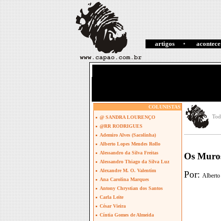
artigos
acontece
COLUNISTAS
Tod
@ SANDRA LOURENÇO
@RR RODRIGUES
Ademiro Alves (Sacolinha)
Alberto Lopes Mendes Rollo
Alessandro da Silva Freitas
Os Muro
Alessandro Thiago da Silva Luz
Alexandre M. O. Valentim
Por:
Alberto
Ana Carolina Marques
Antony Chrystian dos Santos
Carla Leite
César Vieira
Cíntia Gomes de Almeida