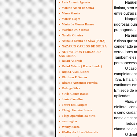
Naquel
Luiz Antonio Ignacio
liminar, sem 
Marcelo Albert de Souza
entre outras 
Marco Garcia
Naquela
Marcos Lopes
rigorosas pu
Maria de Moraes Barros
propaganda el
massilon cruz santos
Na pri
Natália Oliveira
é disso que se
Nathalia Moura da Silva (POIA)
condenado pel
NAZARIO CARLOS DE SOUZA
vereadores n
NEY WILSON FERNANDES
SANTANNA
Também eles 
Rafael Andrade
permanecesse
Rafael Valério ( R.m.a Shock )
O caso
Regina Alves Ribeiro
completar ano
Rhudson F. Santos
TSE. E há ain
Ricardo Alexandre Ferreira
confiamos em
Rodrigo Silva
Em sede de re
Silvio Gomes Batisa
aplicadas.
Sônia Carvalho
Aliás, 
Teatro nos Parques
eleitoral
cont
Thiago Ferreira Bueno
é certo cuida
Tiago Aparecido da Silva
nome de candi
washington
Todos o
Wesley Souza
chama-se a at
Weslley da Silva Gabanella
O dire