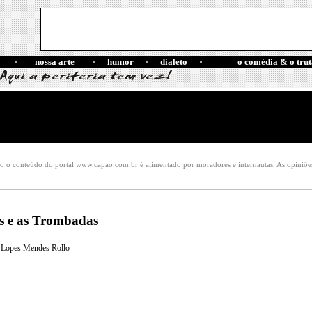
nossa arte
humor
dialeto
o comédia & o trut
o o conteúdo do portal www.capao.com.br é alimentado por moradores e internautas. As opiniões e
s e as Trombadas
 Lopes Mendes Rollo