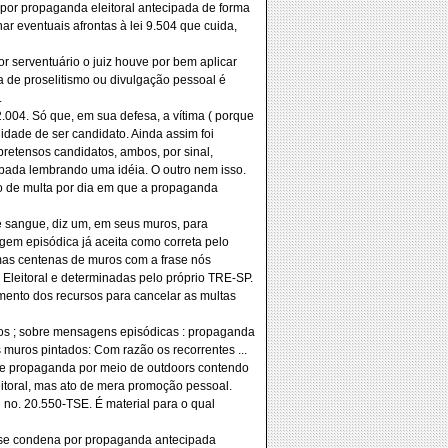
 por propaganda eleitoral antecipada de forma
r eventuais afrontas à lei 9.504 que cuida,
por serventuário o juiz houve por bem aplicar
de proselitismo ou divulgação pessoal é
.
004. Só que, em sua defesa, a vítima ( porque
ilidade de ser candidato. Ainda assim foi
retensos candidatos, ambos, por sinal,
pada lembrando uma idéia. O outro nem isso.
o de multa por dia em que a propaganda
e sangue, diz um, em seus muros, para
em episódica já aceita como correta pelo
umas centenas de muros com a frase nós
leitoral e determinadas pelo próprio TRE-SP.
mento dos recursos para cancelar as multas
ados ; sobre mensagens episódicas : propaganda
 muros pintados: Com razão os recorrentes ...
 de propaganda por meio de outdoors contendo
itoral, mas ato de mera promoção pessoal.
 no. 20.550-TSE. É material para o qual
do se condena por propaganda antecipada