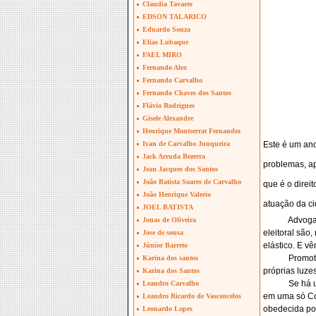
Claudia Tavares
EDSON TALARICO
Eduardo Souza
Elias Lubaque
FAEL MIRO
Fernando Alex
Fernando Carvalho
Fernando Chaves dos Santos
Flávio Rodrigues
Gisele Alexandre
Henrique Montserrat Fernandez
Este é um ano
Ivan de Carvalho Junqueira
Jack Arruda Bezerra
problemas, ap
Jean Jacques dos Santos
João Batista Soares de Carvalho
que é o direi
João Henrique Valerio
atuação da ci
JOEL BATISTA
Advogad
Jonas de Oliveira
eleitoral são
Jose de sousa
elástico. E v
Júnior Barreto
Promot
Karina dos santos
próprias luzes
Karina dos Santos
Se há 
Leandro Carvalho
em uma só Cor
Leandro Ricardo de Vasconcelos
obedecida por
Leonardo Lopes