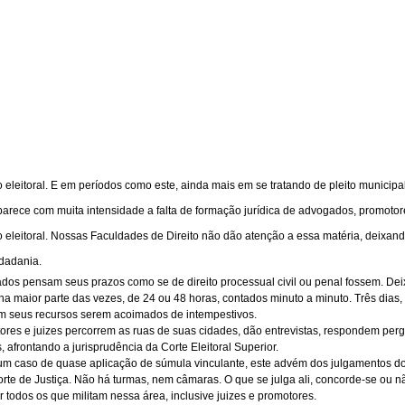
 eleitoral. E em períodos como este, ainda mais em se tratando de pleito municipal
arece com muita intensidade a falta de formação jurídica de advogados, promotores
to eleitoral. Nossas Faculdades de Direito não dão atenção a essa matéria, deixan
dadania.
os pensam seus prazos como se de direito processual civil ou penal fossem. Deix
, na maior parte das vezes, de 24 ou 48 horas, contados minuto a minuto. Três dias
êm seus recursos serem acoimados de intempestivos.
ores e juizes percorrem as ruas de suas cidades, dão entrevistas, respondem pe
, afrontando a jurisprudência da Corte Eleitoral Superior.
um caso de quase aplicação de súmula vinculante, este advém dos julgamentos d
te de Justiça. Não há turmas, nem câmaras. O que se julga ali, concorde-se ou não,
 todos os que militam nessa área, inclusive juizes e promotores.