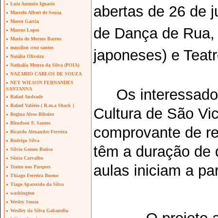
Luiz Antonio Ignacio
abertas de 26 de j
Marcelo Albert de Souza
Marco Garcia
de Dança de Rua,
Marcos Lopes
Maria de Moraes Barros
massilon cruz santos
japoneses) e Teatr
Natália Oliveira
Nathalia Moura da Silva (POIA)
NAZARIO CARLOS DE SOUZA
NEY WILSON FERNANDES
Os interessado
SANTANNA
Rafael Andrade
Rafael Valério ( R.m.a Shock )
Cultura de São Vi
Regina Alves Ribeiro
Rhudson F. Santos
comprovante de re
Ricardo Alexandre Ferreira
Rodrigo Silva
têm a duração de 
Silvio Gomes Batisa
Sônia Carvalho
aulas iniciam a par
Teatro nos Parques
Thiago Ferreira Bueno
Tiago Aparecido da Silva
washington
Wesley Souza
Weslley da Silva Gabanella
O projeto 