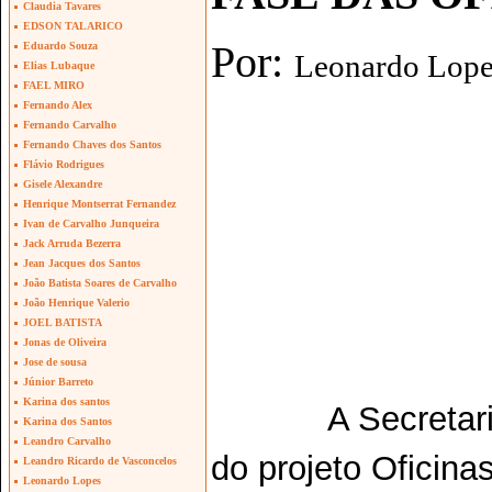
Claudia Tavares
EDSON TALARICO
Por:
Eduardo Souza
Leonardo Lope
Elias Lubaque
FAEL MIRO
Fernando Alex
Fernando Carvalho
Fernando Chaves dos Santos
Flávio Rodrigues
Gisele Alexandre
Henrique Montserrat Fernandez
Ivan de Carvalho Junqueira
Jack Arruda Bezerra
Jean Jacques dos Santos
João Batista Soares de Carvalho
João Henrique Valerio
JOEL BATISTA
Jonas de Oliveira
Jose de sousa
Júnior Barreto
Karina dos santos
A Secretar
Karina dos Santos
Leandro Carvalho
do projeto Oficina
Leandro Ricardo de Vasconcelos
Leonardo Lopes