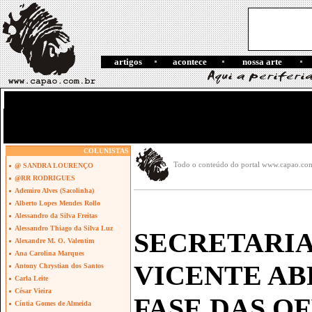
artigos
acontece
nossa arte
COLUNISTAS
Todo o conteúdo do portal www.capao.com.b
@ SANDRA LOURENÇO
@RR RODRIGUES
Ademiro Alves (Sacolinha)
Alberto Lopes Mendes Rollo
Alessandro da Silva Freitas
Alessandro Thiago da Silva Luz
SECRETARIA
Alexandre M. O. Valentim
Ana Carolina Marques
VICENTE ABR
Antony Chrystian dos Santos
Carla Leite
César Vieira
FASE DAS OF
Cíntia Gomes de Almeida