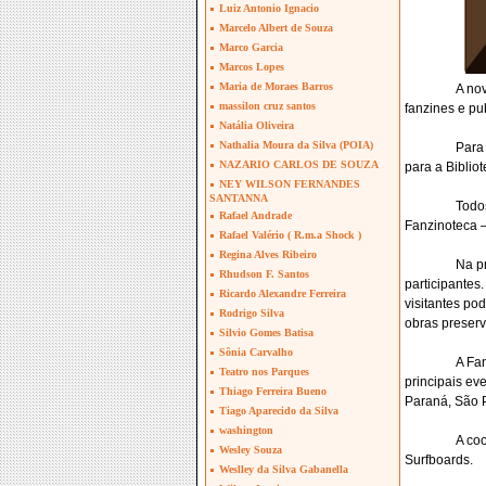
Luiz Antonio Ignacio
Marcelo Albert de Souza
Marco Garcia
Marcos Lopes
Maria de Moraes Barros
A nov
massilon cruz santos
fanzines e pu
Natália Oliveira
Nathalia Moura da Silva (POIA)
Para 
NAZARIO CARLOS DE SOUZA
para a Biblio
NEY WILSON FERNANDES
SANTANNA
Todo
Rafael Andrade
Fanzinoteca –
Rafael Valério ( R.m.a Shock )
Regina Alves Ribeiro
Na p
Rhudson F. Santos
participantes
Ricardo Alexandre Ferreira
visitantes po
Rodrigo Silva
obras preser
Silvio Gomes Batisa
Sônia Carvalho
A Fa
Teatro nos Parques
principais ev
Thiago Ferreira Bueno
Paraná, São P
Tiago Aparecido da Silva
washington
A co
Wesley Souza
Surfboards.
Weslley da Silva Gabanella