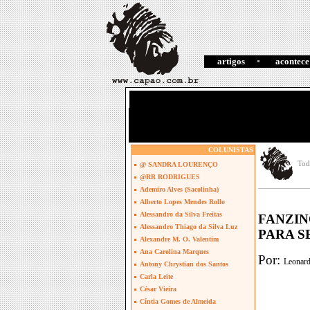
artigos
acontece
COLUNISTAS
Tod
@ SANDRA LOURENÇO
@RR RODRIGUES
Ademiro Alves (Sacolinha)
Alberto Lopes Mendes Rollo
Alessandro da Silva Freitas
FANZIN
Alessandro Thiago da Silva Luz
PARA 
Alexandre M. O. Valentim
Ana Carolina Marques
Por:
Leonar
Antony Chrystian dos Santos
Carla Leite
César Vieira
Cíntia Gomes de Almeida