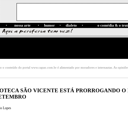
nossa arte
humor
dialeto
o comédia & o trut
o o conteúdo do portal www.capao.com.br é alimentado por moradores e internautas. As opiniões e
OTECA SÃO VICENTE ESTÁ PRORROGANDO O 
SETEMBRO
do Lopes