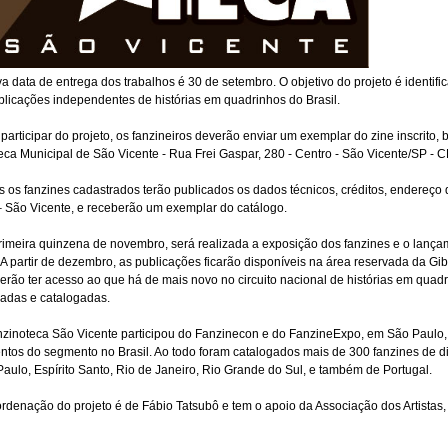
a data de entrega dos trabalhos é 30 de setembro. O objetivo do projeto é identifi
blicações independentes de histórias em quadrinhos do Brasil.
participar do projeto, os fanzineiros deverão enviar um exemplar do zine inscrito, 
teca Municipal de São Vicente - Rua Frei Gaspar, 280 - Centro - São Vicente/SP -
s os fanzines cadastrados terão publicados os dados técnicos, créditos, endereço 
 São Vicente, e receberão um exemplar do catálogo.
rimeira quinzena de novembro, será realizada a exposição dos fanzines e o lançam
. A partir de dezembro, as publicações ficarão disponíveis na área reservada da Gi
derão ter acesso ao que há de mais novo no circuito nacional de histórias em qua
vadas e catalogadas.
nzinoteca São Vicente participou do Fanzinecon e do FanzineExpo, em São Paulo,
entos do segmento no Brasil. Ao todo foram catalogados mais de 300 fanzines de d
aulo, Espírito Santo, Rio de Janeiro, Rio Grande do Sul, e também de Portugal.
ordenação do projeto é de Fábio Tatsubô e tem o apoio da Associação dos Artistas