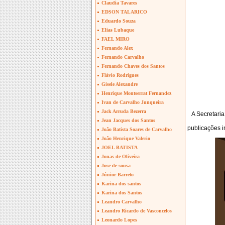
Claudia Tavares
EDSON TALARICO
Eduardo Souza
Elias Lubaque
FAEL MIRO
Fernando Alex
Fernando Carvalho
Fernando Chaves dos Santos
Flávio Rodrigues
Gisele Alexandre
Henrique Montserrat Fernandez
Ivan de Carvalho Junqueira
Jack Arruda Bezerra
A Secretaria
Jean Jacques dos Santos
publicações i
João Batista Soares de Carvalho
João Henrique Valerio
JOEL BATISTA
Jonas de Oliveira
Jose de sousa
Júnior Barreto
Karina dos santos
Karina dos Santos
Leandro Carvalho
Leandro Ricardo de Vasconcelos
Leonardo Lopes