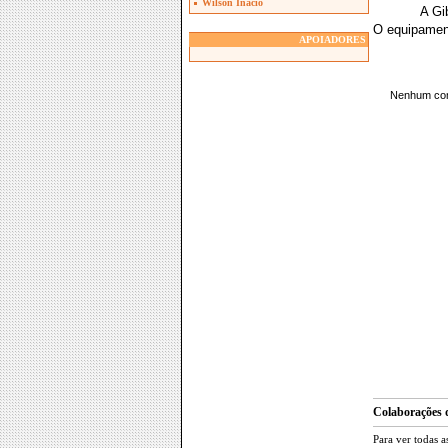
Wilson Inacio
A Gi
O equipament
APOIADORES
Colaborações d
Para ver todas a