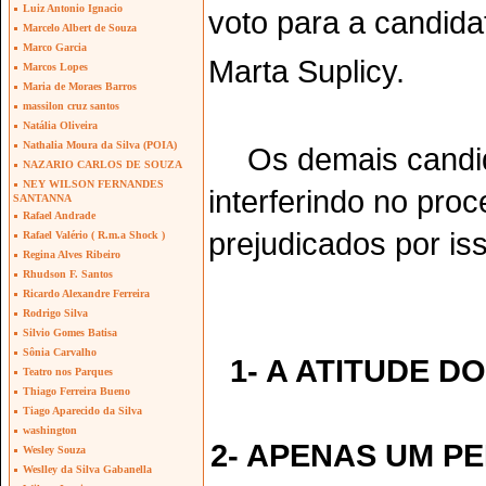
Luiz Antonio Ignacio
voto para a candida
Marcelo Albert de Souza
Marco Garcia
Marta Suplicy.
Marcos Lopes
Maria de Moraes Barros
massilon cruz santos
Natália Oliveira
Nathalia Moura da Silva (POIA)
Os demais candi
NAZARIO CARLOS DE SOUZA
NEY WILSON FERNANDES
interferindo no pro
SANTANNA
Rafael Andrade
prejudicados por is
Rafael Valério ( R.m.a Shock )
Regina Alves Ribeiro
Rhudson F. Santos
Ricardo Alexandre Ferreira
Rodrigo Silva
Silvio Gomes Batisa
Sônia Carvalho
1- A ATITUDE D
Teatro nos Parques
Thiago Ferreira Bueno
Tiago Aparecido da Silva
washington
2- APENAS UM PE
Wesley Souza
Weslley da Silva Gabanella