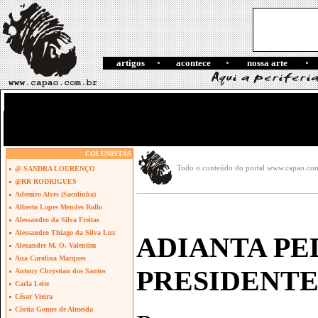
artigos
acontece
nossa arte
COLUNISTAS
Todo o conteúdo do portal www.capao.com.b
@ SANDRA LOURENÇO
@RR RODRIGUES
Ademiro Alves (Sacolinha)
Alberto Lopes Mendes Rollo
Alessandro da Silva Freitas
Alessandro Thiago da Silva Luz
ADIANTA PE
Alexandre M. O. Valentim
Ana Carolina Marques
PRESIDENTE
Antony Chrystian dos Santos
Carla Leite
César Vieira
Cíntia Gomes de Almeida