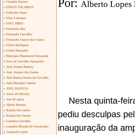
Por:
Alberto Lopes
Claudia Tavares
EDSON TALARICO
Eduardo Souza
Elias Lubaque
FAEL MIRO
Fernando Alex
Fernando Carvalho
Fernando Chaves dos Santos
Flávio Rodrigues
Gisele Alexandre
Henrique Montserrat Fernandez
Ivan de Carvalho Junqueira
Jack Arruda Bezerra
Jean Jacques dos Santos
João Batista Soares de Carvalho
João Henrique Valerio
JOEL BATISTA
Jonas de Oliveira
Nesta quinta-feir
Jose de sousa
Júnior Barreto
Karina dos santos
pediu desculpas pe
Karina dos Santos
Leandro Carvalho
inauguração da amp
Leandro Ricardo de Vasconcelos
Leonardo Lopes