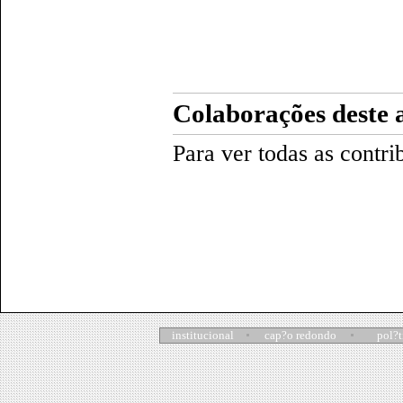
Colaborações deste 
Para ver todas as contri
institucional
cap?o redondo
pol?t