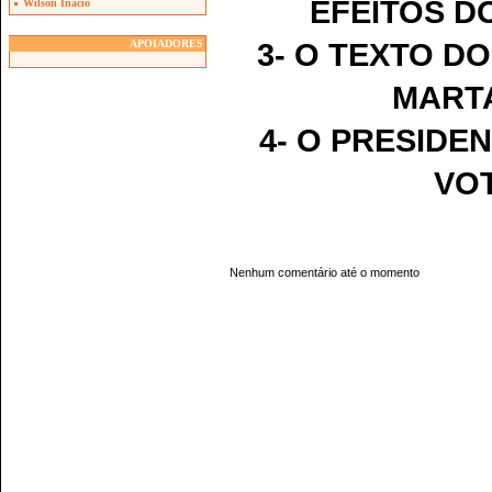
EFEITOS D
Wilson Inacio
3- O TEXTO D
APOIADORES
MARTA
4- O PRESIDE
VO