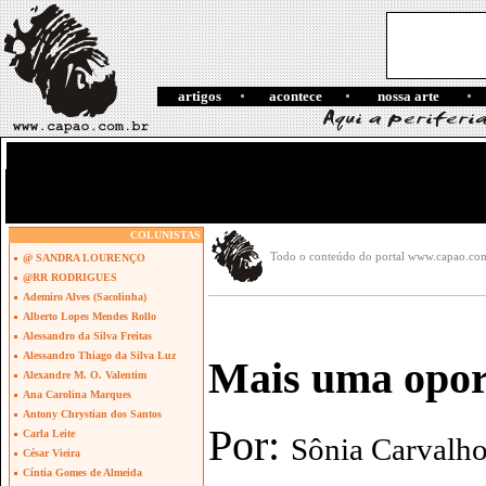
artigos
acontece
nossa arte
COLUNISTAS
Todo o conteúdo do portal www.capao.com.b
@ SANDRA LOURENÇO
@RR RODRIGUES
Ademiro Alves (Sacolinha)
Alberto Lopes Mendes Rollo
Alessandro da Silva Freitas
Alessandro Thiago da Silva Luz
Mais uma opor
Alexandre M. O. Valentim
Ana Carolina Marques
Antony Chrystian dos Santos
Por:
Carla Leite
Sônia Carvalh
César Vieira
Cíntia Gomes de Almeida