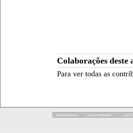
Colaborações deste 
Para ver todas as contri
institucional
cap?o redondo
pol?t