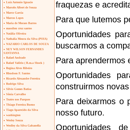
fraquezas e acredit
Luiz Antonio Ignacio
Marcelo Albert de Souza
Marco Garcia
Para que lutemos p
Marcos Lopes
Maria de Moraes Barros
massilon cruz santos
Oportunidades par
Natália Oliveira
Nathalia Moura da Silva (POIA)
buscarmos a compan
NAZARIO CARLOS DE SOUZA
NEY WILSON FERNANDES
SANTANNA
Para aprendermos e
Rafael Andrade
Rafael Valério ( R.m.a Shock )
Regina Alves Ribeiro
Oportunidades pa
Rhudson F. Santos
Ricardo Alexandre Ferreira
construirmos novas 
Rodrigo Silva
Silvio Gomes Batisa
Sônia Carvalho
Para deixarmos o 
Teatro nos Parques
Thiago Ferreira Bueno
nosso futuro.
Tiago Aparecido da Silva
washington
Wesley Souza
Oportunidades d
Weslley da Silva Gabanella