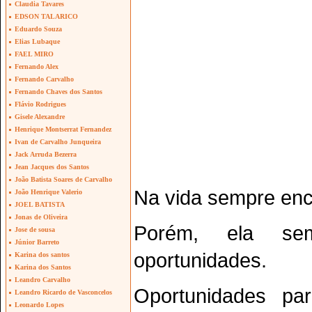
Claudia Tavares
EDSON TALARICO
Eduardo Souza
Elias Lubaque
FAEL MIRO
Fernando Alex
Fernando Carvalho
Fernando Chaves dos Santos
Flávio Rodrigues
Gisele Alexandre
Henrique Montserrat Fernandez
Ivan de Carvalho Junqueira
Jack Arruda Bezerra
Jean Jacques dos Santos
João Batista Soares de Carvalho
Na vida sempre enc
João Henrique Valerio
JOEL BATISTA
Jonas de Oliveira
Porém, ela sem
Jose de sousa
Júnior Barreto
oportunidades.
Karina dos santos
Karina dos Santos
Leandro Carvalho
Oportunidades p
Leandro Ricardo de Vasconcelos
Leonardo Lopes