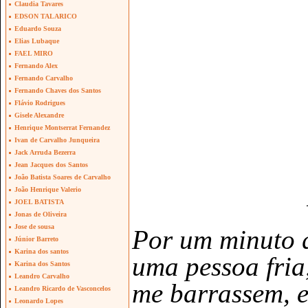
Claudia Tavares
EDSON TALARICO
Eduardo Souza
Elias Lubaque
FAEL MIRO
Fernando Alex
Fernando Carvalho
Fernando Chaves dos Santos
Flávio Rodrigues
Gisele Alexandre
Henrique Montserrat Fernandez
Ivan de Carvalho Junqueira
Jack Arruda Bezerra
Jean Jacques dos Santos
João Batista Soares de Carvalho
João Henrique Valerio
JOEL BATISTA
Jonas de Oliveira
Jose de sousa
Por um minuto q
Júnior Barreto
Karina dos santos
uma pessoa fria
Karina dos Santos
Leandro Carvalho
me barrassem, e
Leandro Ricardo de Vasconcelos
Leonardo Lopes