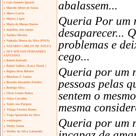
abalassem...
Luiz Antonio Ignacio
Marcelo Albert de Souza
Marco Garcia
Queria Por um m
Marcos Lopes
Maria de Moraes Barros
desaparecer... 
massilon cruz santos
Natália Oliveira
problemas e de
Nathalia Moura da Silva (POIA)
NAZARIO CARLOS DE SOUZA
cego...
NEY WILSON FERNANDES
SANTANNA
Rafael Andrade
Rafael Valério ( R.m.a Shock )
Queria por um m
Regina Alves Ribeiro
Rhudson F. Santos
pessoas pelas q
Ricardo Alexandre Ferreira
Rodrigo Silva
sentem o mesmo 
Silvio Gomes Batisa
Sônia Carvalho
mesma consider
Teatro nos Parques
Thiago Ferreira Bueno
Tiago Aparecido da Silva
Queria por um m
washington
Wesley Souza
incapaz de ama
Weslley da Silva Gabanella