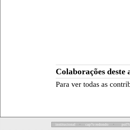
Colaborações deste 
Para ver todas as contri
institucional
cap?o redondo
pol?t