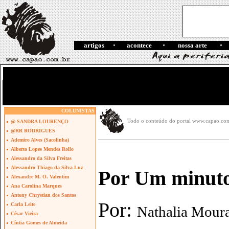
artigos
acontece
nossa arte
COLUNISTAS
Todo o conteúdo do portal www.capao.com.b
@ SANDRA LOURENÇO
@RR RODRIGUES
Ademiro Alves (Sacolinha)
Alberto Lopes Mendes Rollo
Alessandro da Silva Freitas
Alessandro Thiago da Silva Luz
Por Um minuto
Alexandre M. O. Valentim
Ana Carolina Marques
Antony Chrystian dos Santos
Por:
Carla Leite
Nathalia Moura
César Vieira
Cíntia Gomes de Almeida