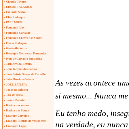
Claudia Tavares
EDSON TALARICO
Eduardo Souza
Elias Lubaque
FAEL MIRO
Fernando Alex
Fernando Carvalho
Fernando Chaves dos Santos
Flávio Rodrigues
Gisele Alexandre
Henrique Montserrat Fernandez
Ivan de Carvalho Junqueira
Jack Arruda Bezerra
Jean Jacques dos Santos
João Batista Soares de Carvalho
João Henrique Valerio
As vezes acontece um
JOEL BATISTA
Jonas de Oliveira
sí mesmo... Nunca me 
Jose de sousa
Júnior Barreto
Karina dos santos
Eu tenho medo, inseg
Karina dos Santos
Leandro Carvalho
Leandro Ricardo de Vasconcelos
na verdade, eu nunca
Leonardo Lopes