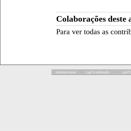
Colaborações deste 
Para ver todas as contri
institucional
cap?o redondo
pol?t