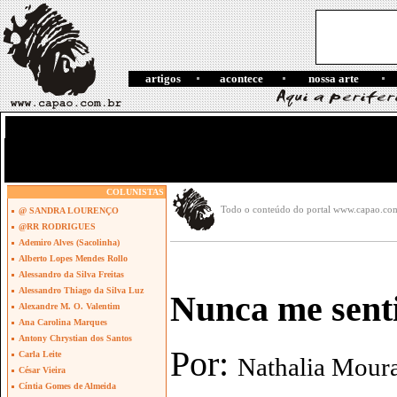
artigos
acontece
nossa arte
COLUNISTAS
Todo o conteúdo do portal www.capao.com.b
@ SANDRA LOURENÇO
@RR RODRIGUES
Ademiro Alves (Sacolinha)
Alberto Lopes Mendes Rollo
Alessandro da Silva Freitas
Alessandro Thiago da Silva Luz
Nunca me senti
Alexandre M. O. Valentim
Ana Carolina Marques
Antony Chrystian dos Santos
Por:
Carla Leite
Nathalia Moura
César Vieira
Cíntia Gomes de Almeida