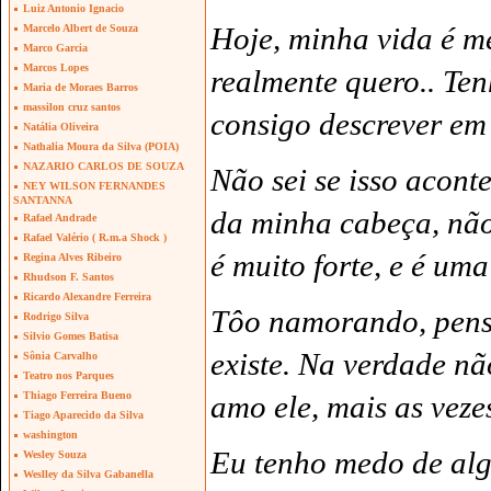
Luiz Antonio Ignacio
Hoje, minha vida é me
Marcelo Albert de Souza
Marco Garcia
Marcos Lopes
realmente quero.. Te
Maria de Moraes Barros
massilon cruz santos
consigo descrever em 
Natália Oliveira
Nathalia Moura da Silva (POIA)
NAZARIO CARLOS DE SOUZA
Não sei se isso acont
NEY WILSON FERNANDES
SANTANNA
da minha cabeça, não s
Rafael Andrade
Rafael Valério ( R.m.a Shock )
é muito forte, e é u
Regina Alves Ribeiro
Rhudson F. Santos
Ricardo Alexandre Ferreira
Tôo namorando, pens
Rodrigo Silva
Silvio Gomes Batisa
existe. Na verdade nã
Sônia Carvalho
Teatro nos Parques
amo ele, mais as vezes.
Thiago Ferreira Bueno
Tiago Aparecido da Silva
washington
Eu tenho medo de alg
Wesley Souza
Weslley da Silva Gabanella