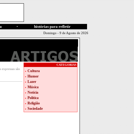
a
histórias para refletir
Domingo - 9 de Agosto de 2026
CATEGORIAS
 expressas são
Cultura
Humor
Lazer
Música
Notícia
Política
Religião
Sociedade