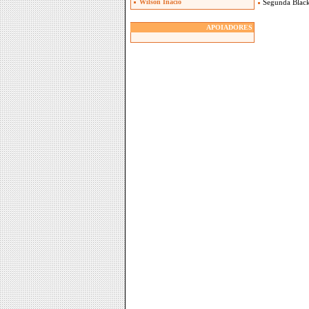
Wilson Inacio
Segunda Blac
APOIADORES