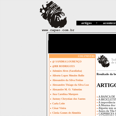
artigos
acontece
COLUNISTAS
Tod
@ SANDRA LOURENÇO
de 
@RR RODRIGUES
Ademiro Alves (Sacolinha)
Resultado da b
Alberto Lopes Mendes Rollo
Alessandro da Silva Freitas
ARTIG
Alessandro Thiago da Silva Luz
Alexandre M. O. Valentim
Ana Carolina Marques
A BANCA DE
Antony Chrystian dos Santos
A BICICLETI
A importância 
Carla Leite
A Menina dos 
Alguém tem u
César Vieira
Anjos da Vila 
Cíntia Gomes de Almeida
CAIPIRICES 