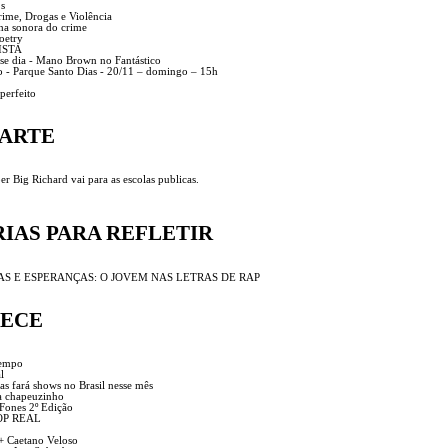
s
ime, Drogas e Violência
lha sonora do crime
oetry
ISTA
se dia - Mano Brown no Fantástico
to - Parque Santo Dias - 20/11 – domingo – 15h
perfeito
 ARTE
r Big Richard vai para as escolas publicas.
RIAS PARA REFLETIR
AS E ESPERANÇAS: O JOVEM NAS LETRAS DE RAP
ECE
tempo
l
s fará shows no Brasil nesse mês
a chapeuzinho
Fones 2º Edição
HOP REAL
+ Caetano Veloso